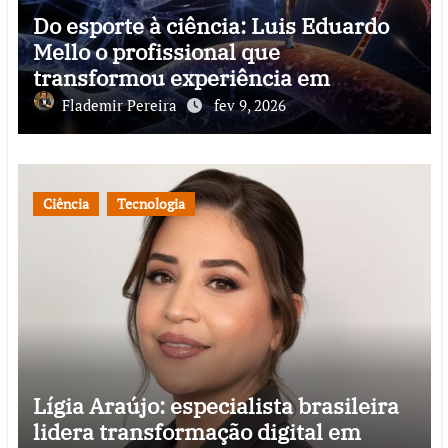
Do esporte à ciência: Luis Eduardo
Mello o profissional que
transformou experiência em
conhecimento e impacto social
Flademir Pereira
fev 9, 2026
Ciência
Tecnologia
Lígia Araújo: especialista brasileira
lidera transformação digital em