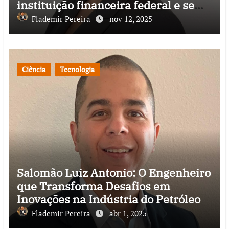
instituição financeira federal e se
destaca pela inovação de impacto
Flademir Pereira
nov 12, 2025
nacional
Ciência
Tecnologia
Salomão Luiz Antonio: O Engenheiro
que Transforma Desafios em
Inovações na Indústria do Petróleo
Flademir Pereira
abr 1, 2025