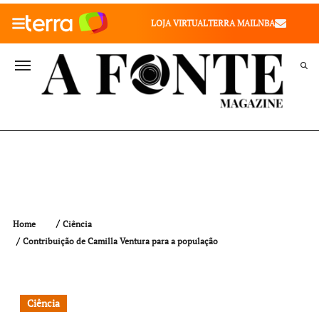
010" />
LOJA VIRTUAL
TERRA MAIL
NBA
VALE SAÚDE
VIVAE
TERRA MEU NEGÓCIO
Home
Ciência
Contribuição de Camilla Ventura para a população
Ciência