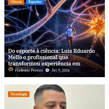
Ciência
Esportes
Do esporte à ciência: Luis Eduardo
Mello o profissional que
transformou experiência em
conhecimento e impacto social
Flademir Pereira
fev 9, 2026
Tecnologia