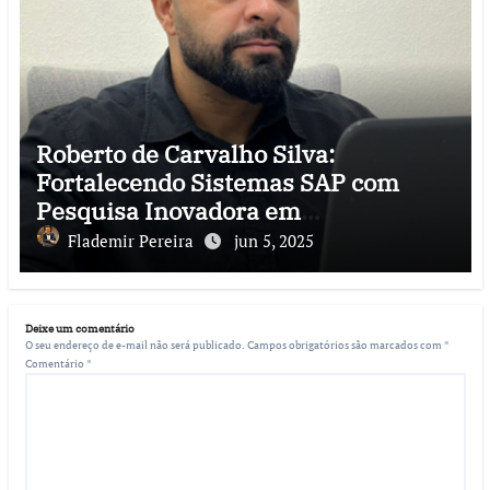
Roberto de Carvalho Silva:
Fortalecendo Sistemas SAP com
Pesquisa Inovadora em
Cibersegurança
Flademir Pereira
jun 5, 2025
Deixe um comentário
O seu endereço de e-mail não será publicado.
Campos obrigatórios são marcados com
*
Comentário
*