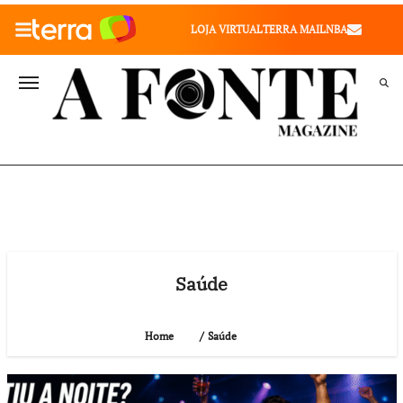
010" />
LOJA VIRTUAL
TERRA MAIL
NBA
VALE SAÚDE
VIVAE
TERRA MEU NEGÓCIO
Saúde
Saúde
Home