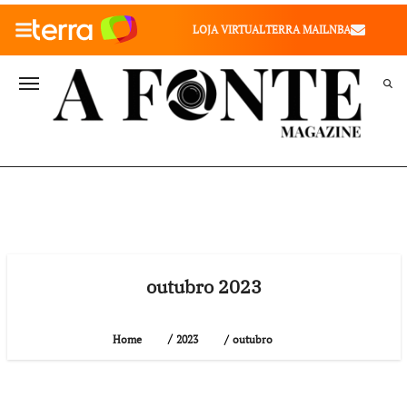
010" />
LOJA VIRTUAL
TERRA MAIL
NBA
VALE SAÚDE
VIVAE
TERRA MEU NEGÓCIO
outubro 2023
outubro
Home
2023