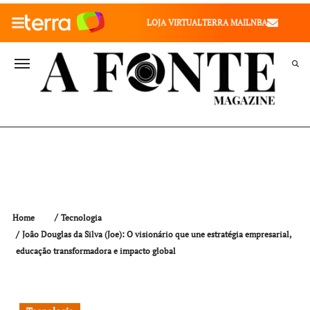
010" />
LOJA VIRTUAL
TERRA MAIL
NBA
VALE SAÚDE
VIVAE
TERRA MEU NEGÓCIO
Home
Tecnologia
João Douglas da Silva (Joe): O visionário que une estratégia empresarial,
educação transformadora e impacto global