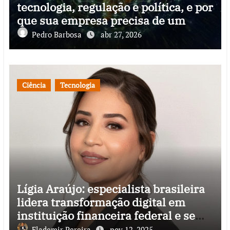
tecnologia, regulação e política, e por
que sua empresa precisa de um
Pedro Barbosa
abr 27, 2026
Ciência
Tecnologia
Lígia Araújo: especialista brasileira
lidera transformação digital em
instituição financeira federal e se
destaca pela inovação de impacto
Flademir Pereira
nov 12, 2025