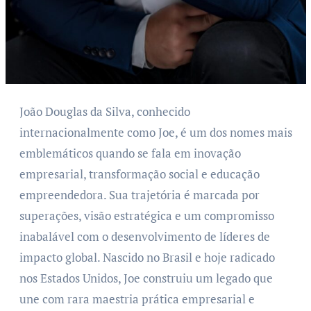
João Douglas da Silva, conhecido
internacionalmente como Joe, é um dos nomes mais
emblemáticos quando se fala em inovação
empresarial, transformação social e educação
empreendedora. Sua trajetória é marcada por
superações, visão estratégica e um compromisso
inabalável com o desenvolvimento de líderes de
impacto global. Nascido no Brasil e hoje radicado
nos Estados Unidos, Joe construiu um legado que
une com rara maestria prática empresarial e