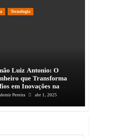
ia
Tecnologia
mão Luiz Antonio: O
nheiro que Transforma
fios em Inovações na
tria do Petróleo
ademir Pereira
abr 1, 2025