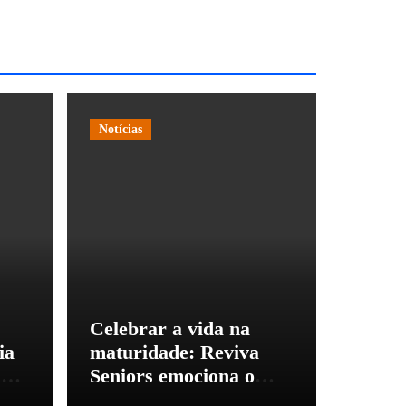
Notícias
Celebrar a vida na
ia
maturidade: Reviva
a
Seniors emociona o
país ao unir alta