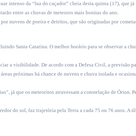
luar intenso da “lua do caçador” cheia desta quinta (17), que j
tarão entre as chuvas de meteoros mais bonitas do ano.
por nuvens de poeira e detritos, que são originadas por cometa
cluindo Santa Catarina. O melhor horário para se observar a ch
ciar a visibilidade. De acordo com a Defesa Civil, a previsão p
 e áreas próximas há chance de nuvens e chuva isolada e ocasion
ias”, já que os meteoritos atravessam a constelação de Órion. P
dor do sol, faz trajetória pela Terra a cada 75 ou 76 anos. A úl