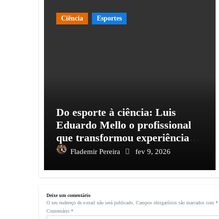
Ciência
Esportes
Do esporte à ciência: Luis
Eduardo Mello o profissional
que transformou experiência
em conhecimento e impacto
Flademir Pereira
fev 9, 2026
social
Deixe um comentário
O seu endereço de e-mail não será publicado.
Campos obrigatórios são marcados com
*
Comentário
*