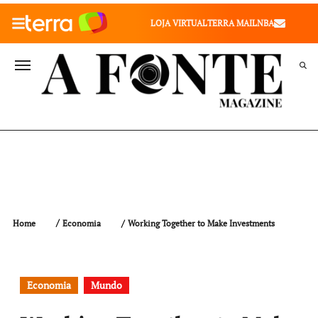
010" />
LOJA VIRTUAL
TERRA MAIL
NBA
VALE SAÚDE
VIVAE
TERRA MEU NEGÓCIO
Working Together to Make Investments
Home
Economia
Economia
Mundo