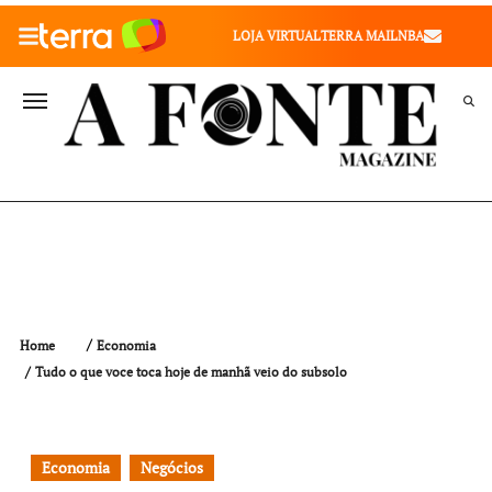
010" />
LOJA VIRTUAL
TERRA MAIL
NBA
VALE SAÚDE
VIVAE
TERRA MEU NEGÓCIO
Home
Economia
Tudo o que voce toca hoje de manhã veio do subsolo
Economia
Negócios