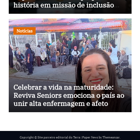
história em missão de inclusão
através da psicopedagogia, podcast
e arte nas ruas
Notícias
Celebrar a vida na maturidade:
Reviva Seniors emociona o país ao
unir alta enfermagem e afeto
Copyright © Site parceiro editorial do Terra
|
Paper News
by
Themeansar
.