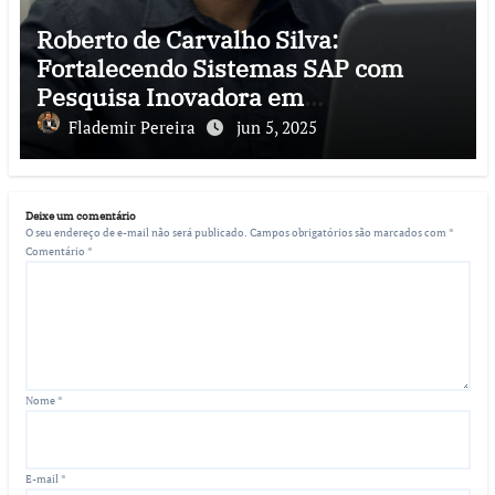
Roberto de Carvalho Silva:
Fortalecendo Sistemas SAP com
Pesquisa Inovadora em
Cibersegurança
Flademir Pereira
jun 5, 2025
Deixe um comentário
O seu endereço de e-mail não será publicado.
Campos obrigatórios são marcados com
*
Comentário
*
Nome
*
E-mail
*