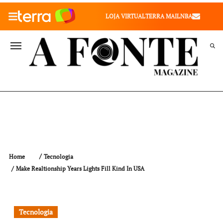
010" />
LOJA VIRTUAL
TERRA MAIL
NBA
VALE SAÚDE
VIVAE
TERRA MEU NEGÓCIO
Home
Tecnologia
Make Realtionship Years Lights Fill Kind In USA
Tecnologia