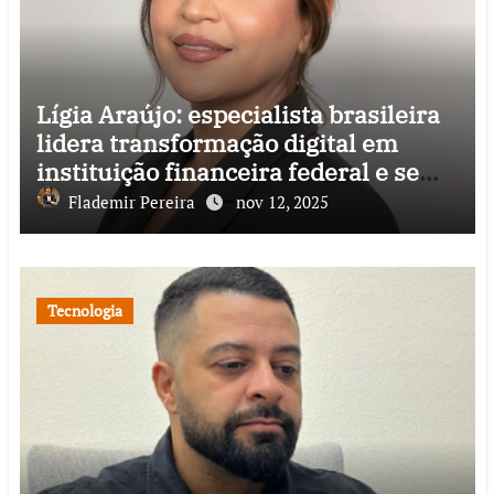
Lígia Araújo: especialista brasileira
lidera transformação digital em
instituição financeira federal e se
destaca pela inovação de impacto
Flademir Pereira
nov 12, 2025
nacional
Tecnologia