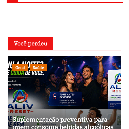
Você perdeu
Geral
Saúde
Suplementação preventiva para
quem consome bebidas alcoólicas