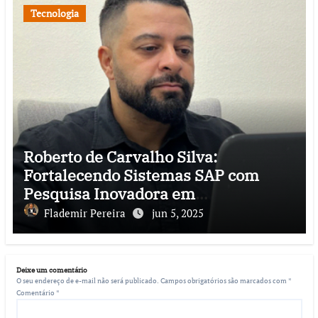
Tecnologia
Roberto de Carvalho Silva:
Fortalecendo Sistemas SAP com
Pesquisa Inovadora em
Cibersegurança
Flademir Pereira
jun 5, 2025
Deixe um comentário
O seu endereço de e-mail não será publicado.
Campos obrigatórios são marcados com
*
Comentário
*