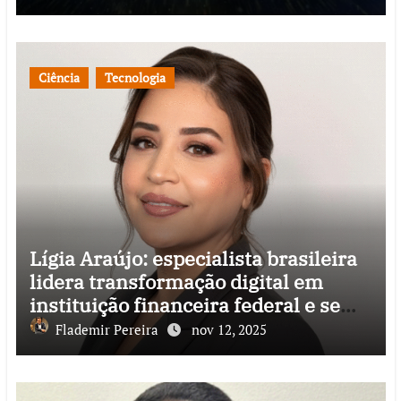
Ciência
Tecnologia
Lígia Araújo: especialista brasileira
lidera transformação digital em
instituição financeira federal e se
destaca pela inovação de impacto
Flademir Pereira
nov 12, 2025
nacional