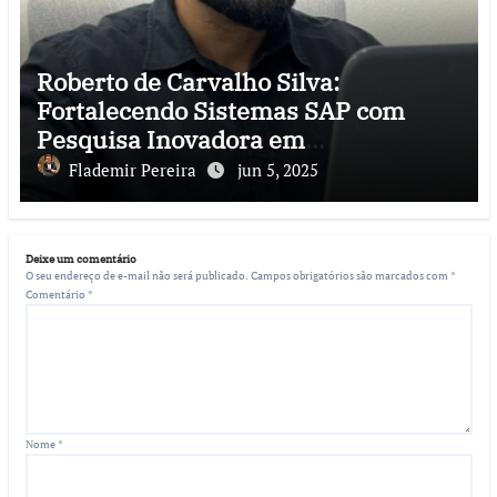
Roberto de Carvalho Silva:
Fortalecendo Sistemas SAP com
Pesquisa Inovadora em
Cibersegurança
Flademir Pereira
jun 5, 2025
Deixe um comentário
O seu endereço de e-mail não será publicado.
Campos obrigatórios são marcados com
*
Comentário
*
Nome
*