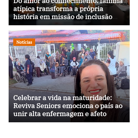
Do amor ao conhecimento: família
atípica transforma a própria
história em missão de inclusão
através da psicopedagogia, podcast
e arte nas ruas
Notícias
Celebrar a vida na maturidade:
Reviva Seniors emociona o país ao
unir alta enfermagem e afeto