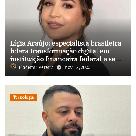
Lígia Araújo: especialista brasileira
lidera transformação digital em
instituição financeira federal e se
destaca pela inovação de impacto
Flademir Pereira
nov 12, 2025
nacional
Tecnologia