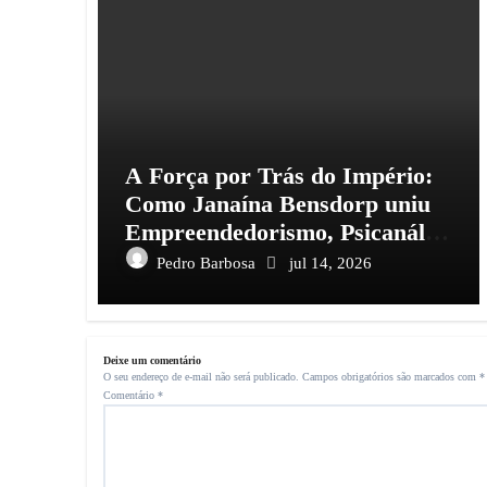
A Força por Trás do Império:
Como Janaína Bensdorp uniu
Empreendedorismo, Psicanálise
e Liberdade
Pedro Barbosa
jul 14, 2026
Deixe um comentário
O seu endereço de e-mail não será publicado.
Campos obrigatórios são marcados com
*
Comentário
*