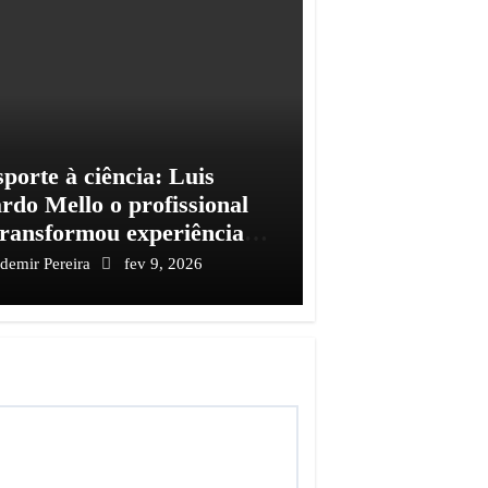
porte à ciência: Luis
rdo Mello o profissional
transformou experiência
onhecimento e impacto
ademir Pereira
fev 9, 2026
l