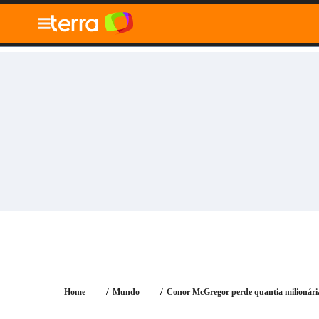
010" />
Blog
Tecnologia
Economia
Notícias
Ger
Home
Mundo
Conor McGregor perde quantia milionári