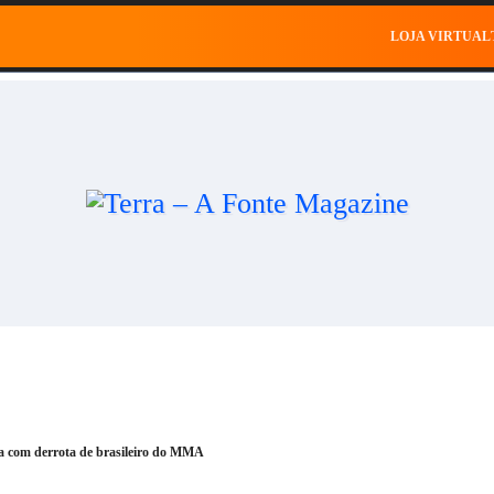
al
Saúde
Esportes
Celebridades
Negócios
Ce
LOJA VIRTUAL
a com derrota de brasileiro do MMA