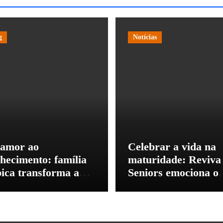
g
Notícias
amor ao
Celebrar a vida na
hecimento: família
maturidade: Reviva
pica transforma a
Seniors emociona o
pria história em
país ao unir alta
são de inclusão
enfermagem e afeto
avés da