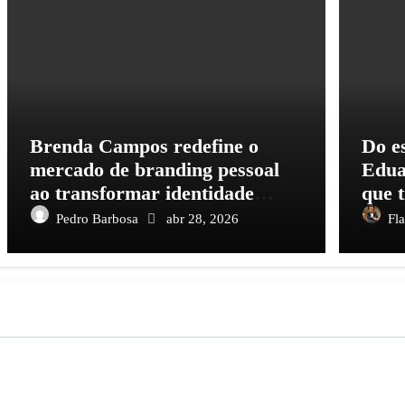
Brenda Campos redefine o
Do es
mercado de branding pessoal
Edua
ao transformar identidade
que 
feminina em ativo de alto valor
em c
Pedro Barbosa
abr 28, 2026
Fl
socia