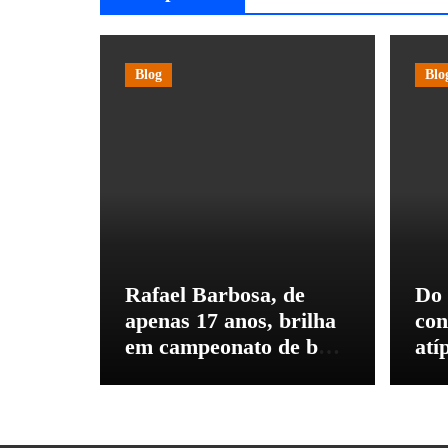
Blog
Blo
Rafael Barbosa, de
Do 
apenas 17 anos, brilha
con
em campeonato de base
atí
e é convidado para
pró
jogar e estudar na
mis
Itália
atr