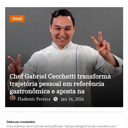
Geral
Chef Gabriel Cecchetti transforma
trajetória pessoal em referência
gastronômica e aposta na
democratização da boa comida no
Flademir Pereira
jan 16, 2026
Brasil
Deixe um comentário
O seu endereço de e-mail não será publicado.
Campos obrigatórios são marcados com
*