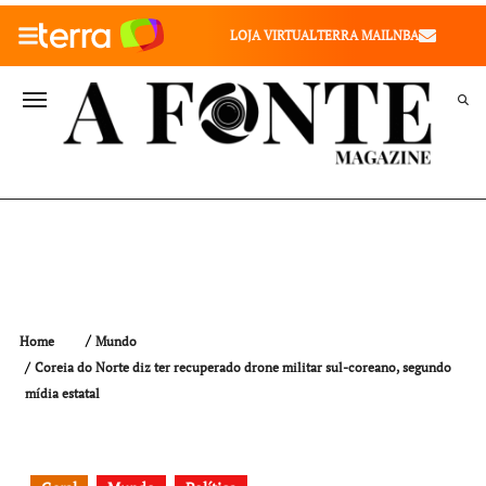
010" />
LOJA VIRTUAL
TERRA MAIL
NBA
VALE SAÚDE
VIVAE
TERRA MEU NEGÓCIO
Home
Mundo
Coreia do Norte diz ter recuperado drone militar sul-coreano, segundo
mídia estatal