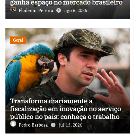
ganha espaço no mercado brasileiro
Flademir Pereira
ago 6, 2026
Geral
Transforma diariamente a
fiscalização em inovação no serviço
público no país: conheça o trabalho
do Capitão Cacciari, uma vida
Pedro Barbosa
jul 15, 2026
dedicada a proteger