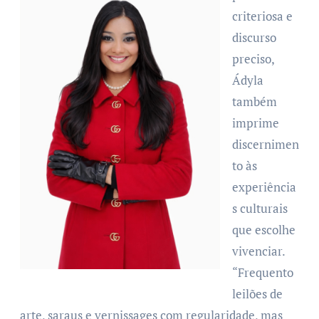
criteriosa e
discurso
preciso,
Ádyla
também
imprime
discernimen
to às
experiência
s culturais
que escolhe
vivenciar.
“Frequento
leilões de
arte, saraus e vernissages com regularidade, mas