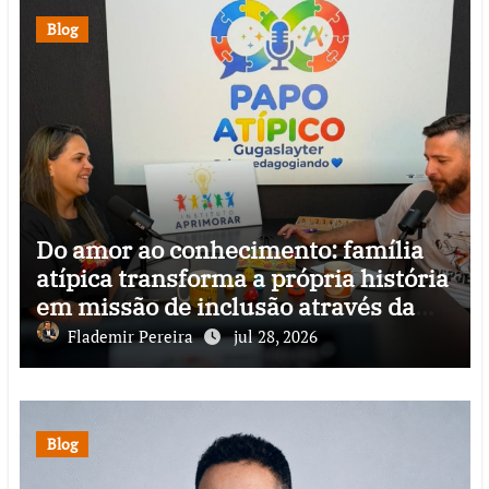
Blog
Do amor ao conhecimento: família
atípica transforma a própria história
em missão de inclusão através da
psicopedagogia, podcast e arte nas
Flademir Pereira
jul 28, 2026
ruas
Blog