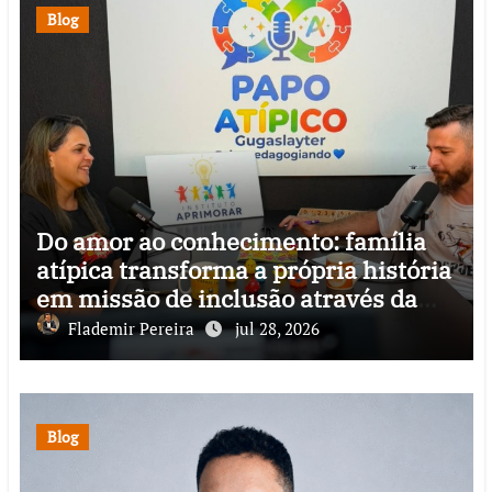
Blog
Do amor ao conhecimento: família
atípica transforma a própria história
em missão de inclusão através da
psicopedagogia, podcast e arte nas
Flademir Pereira
jul 28, 2026
ruas
Blog