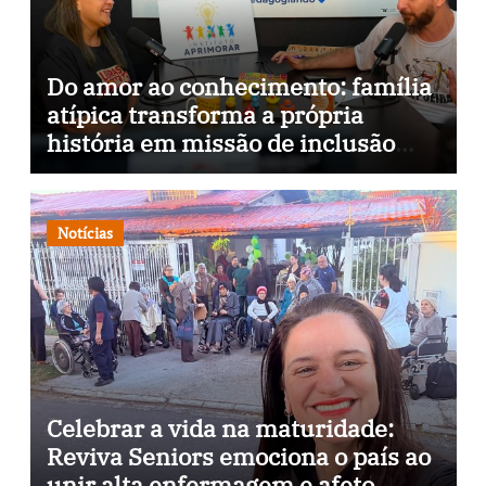
Do amor ao conhecimento: família
atípica transforma a própria
história em missão de inclusão
através da psicopedagogia, podcast
e arte nas ruas
Notícias
Celebrar a vida na maturidade:
Reviva Seniors emociona o país ao
unir alta enfermagem e afeto