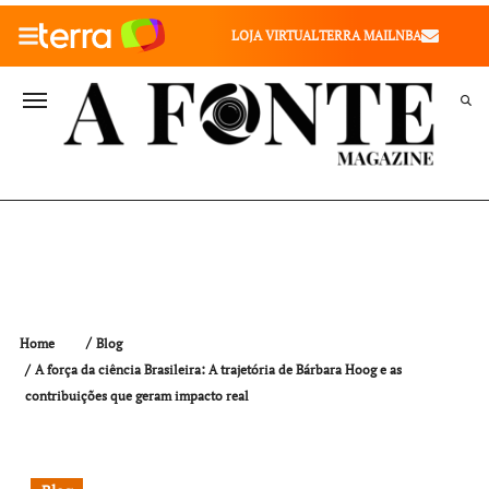
010" />
LOJA VIRTUAL
TERRA MAIL
NBA
VALE SAÚDE
VIVAE
TERRA MEU NEGÓCIO
Home
Blog
A força da ciência Brasileira: A trajetória de Bárbara Hoog e as
contribuições que geram impacto real