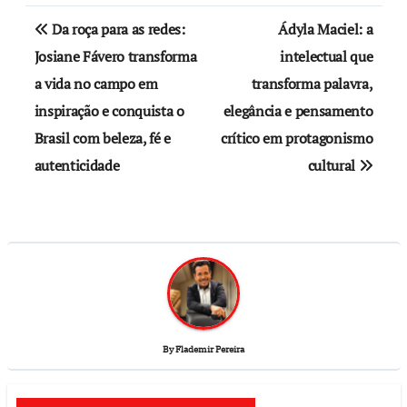
Da roça para as redes:
Ádyla Maciel: a
Josiane Fávero transforma
intelectual que
a vida no campo em
transforma palavra,
inspiração e conquista o
elegância e pensamento
Brasil com beleza, fé e
crítico em protagonismo
autenticidade
cultural
By
Flademir Pereira