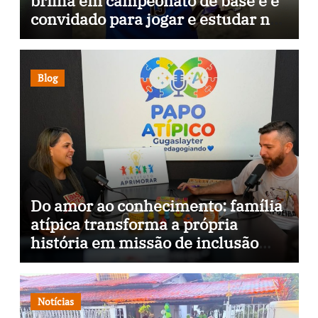
brilha em campeonato de base e é
convidado para jogar e estudar na
Itália
Blog
Do amor ao conhecimento: família
atípica transforma a própria
história em missão de inclusão
através da psicopedagogia, podcast
e arte nas ruas
Notícias