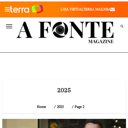
010" />
LOJA VIRTUAL
TERRA MAIL
NBA
VALE SAÚDE
VIVAE
TERRA MEU NEGÓCIO
2025
Page 2
Home
2025