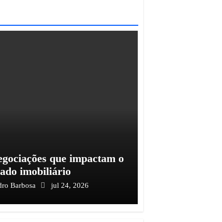
egociações que impactam o
ado imobiliário
dro Barbosa
jul 24, 2026