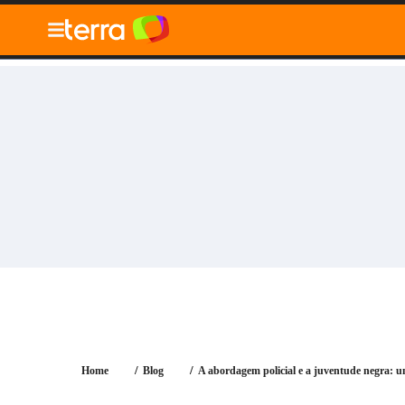
010" />
Blog
Tecnologia
Economia
Notícias
Ger
Home
Blog
A abordagem policial e a juventude negra: um