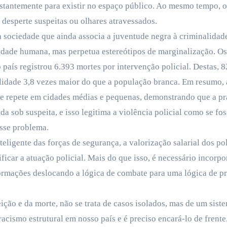
nstantemente para existir no espaço público. Ao mesmo tempo,
 desperte suspeitas ou olhares atravessados.
a sociedade que ainda associa a juventude negra à criminalidad
nidade humana, mas perpetua estereótipos de marginalização. O
país registrou 6.393 mortes por intervenção policial. Destas,
lidade 3,8 vezes maior do que a população branca. Em resumo, a 
 se repete em cidades médias e pequenas, demonstrando que a prá
a sob suspeita, e isso legitima a violência policial como se fo
sse problema.
teligente das forças de segurança, a valorização salarial dos po
ificar a atuação policial. Mais do que isso, é necessário incorp
formações deslocando a lógica de combate para uma lógica de pro
eição e da morte, não se trata de casos isolados, mas de um sis
acismo estrutural em nosso país e é preciso encará-lo de frente