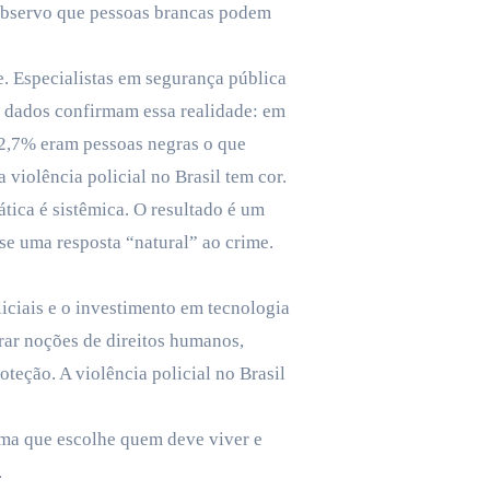
 observo que pessoas brancas podem
e. Especialistas em segurança pública
s dados confirmam essa realidade: em
 82,7% eram pessoas negras o que
violência policial no Brasil tem cor.
tica é sistêmica. O resultado é um
sse uma resposta “natural” ao crime.
liciais e o investimento em tecnologia
orar noções de direitos humanos,
teção. A violência policial no Brasil
tema que escolhe quem deve viver e
.