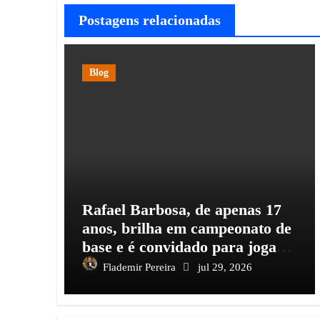
Postagens relacionadas
Blog
Rafael Barbosa, de apenas 17
anos, brilha em campeonato de
base e é convidado para jogar e
estudar na Itália
Flademir Pereira
jul 29, 2026