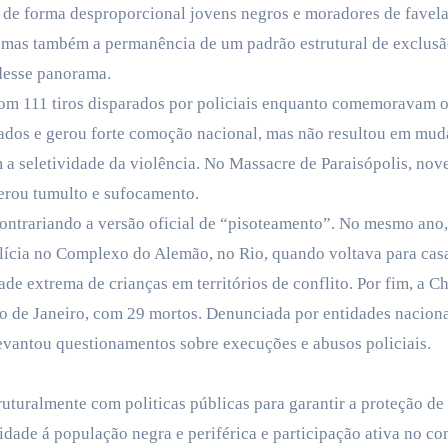
o de forma desproporcional jovens negros e moradores de favela
, mas também a permanência de um padrão estrutural de exclusã
desse panorama.
com 111 tiros disparados por policiais enquanto comemoravam o 
dos e gerou forte comoção nacional, mas não resultou em mudan
 a seletividade da violência. No Massacre de Paraisópolis, no
erou tumulto e sufocamento.
ontrariando a versão oficial de “pisoteamento”. No mesmo ano, 
olícia no Complexo do Alemão, no Rio, quando voltava para cas
ade extrema de crianças em territórios de conflito. Por fim, a 
Rio de Janeiro, com 29 mortos. Denunciada por entidades nacionai
evantou questionamentos sobre execuções e abusos policiais.
uturalmente com politicas públicas para garantir a proteção de
ade á população negra e periférica e participação ativa no co