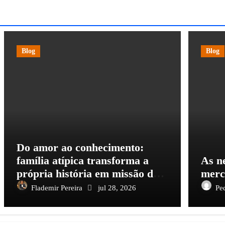
Blog
Blog
Do amor ao conhecimento:
família atípica transforma a
As n
própria história em missão de
merc
inclusão através da
Flademir Pereira
jul 28, 2026
Pe
psicopedagogia, podcast e arte
nas ruas