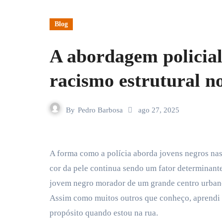
Blog
A abordagem policial
racismo estrutural no
By
Pedro Barbosa
ago 27, 2025
A forma como a polícia aborda jovens negros nas ruas é um retrato fiel do racismo estrutural que atravessa o Brasil. Pesquisas recentes apontam que a
cor da pele continua sendo um fator determinant
jovem negro morador de um grande centro urbano,
Assim como muitos outros que conheço, aprendi c
propósito quando estou na rua.