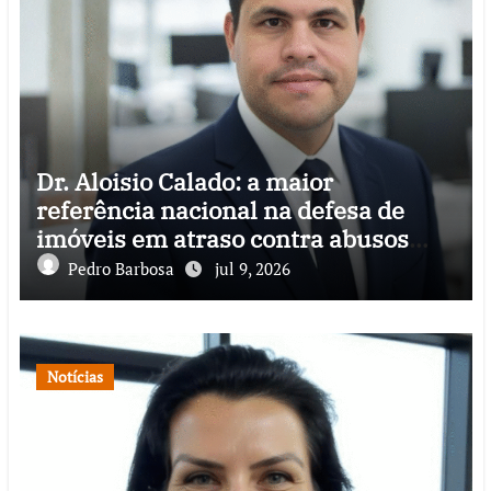
Dr. Aloisio Calado: a maior
referência nacional na defesa de
imóveis em atraso contra abusos
bancários
Pedro Barbosa
jul 9, 2026
Notícias