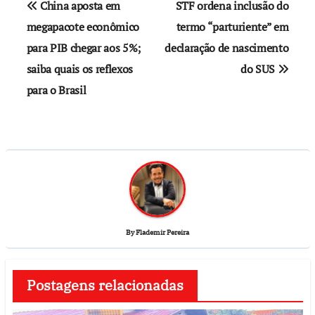
China aposta em
STF ordena inclusão do
megapacote econômico
termo “parturiente” em
para PIB chegar aos 5%;
declaração de nascimento
saiba quais os reflexos
do SUS
para o Brasil
By
Flademir Pereira
Postagens relacionadas