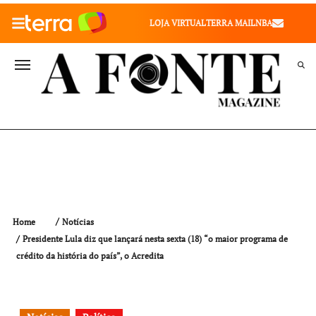
010" />
LOJA VIRTUAL
TERRA MAIL
NBA
VALE SAÚDE
VIVAE
TERRA MEU NEGÓCIO
Home
Notícias
Presidente Lula diz que lançará nesta sexta (18) “o maior programa de
crédito da história do país”, o Acredita