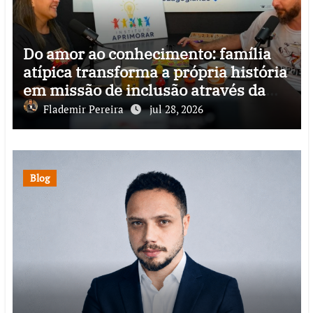
Do amor ao conhecimento: família
atípica transforma a própria história
em missão de inclusão através da
psicopedagogia, podcast e arte nas
Flademir Pereira
jul 28, 2026
ruas
Blog