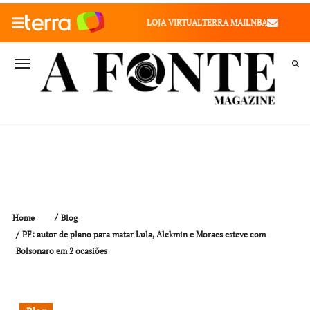
010" />
LOJA VIRTUAL
TERRA MAIL
NBA
VALE SAÚDE
VIVAE
TERRA MEU NEGÓCIO
Home
Blog
PF: autor de plano para matar Lula, Alckmin e Moraes esteve com
Bolsonaro em 2 ocasiões