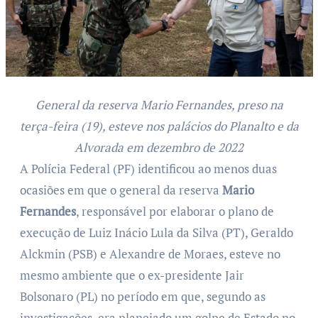
General da reserva Mario Fernandes, preso na
terça-feira (19), esteve nos palácios do Planalto e da
Alvorada em dezembro de 2022
A Polícia Federal (PF) identificou ao menos duas
ocasiões em que o general da reserva
Mario
Fernandes
, responsável por elaborar o plano de
execução de Luiz Inácio Lula da Silva (PT), Geraldo
Alckmin (PSB) e Alexandre de Moraes, esteve no
mesmo ambiente que o ex-presidente Jair
Bolsonaro (PL) no período em que, segundo as
investigações, era planejado um golpe de Estado no