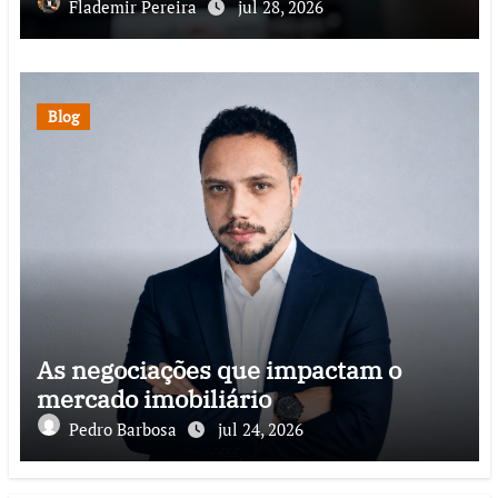
psicopedagogia, podcast e arte nas
Flademir Pereira
jul 28, 2026
ruas
Blog
As negociações que impactam o
mercado imobiliário
Pedro Barbosa
jul 24, 2026