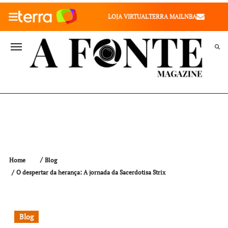
010" />
LOJA VIRTUAL
TERRA MAIL
NBA
VALE SAÚDE
VIVAE
TERRA MEU NEGÓCIO
Home
Blog
O despertar da herança: A jornada da Sacerdotisa Strix
Blog