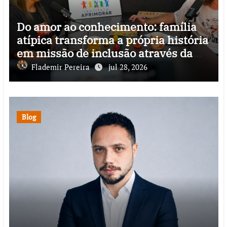
Do amor ao conhecimento: família
atípica transforma a própria história
em missão de inclusão através da
psicopedagogia, podcast e arte nas
Flademir Pereira
jul 28, 2026
ruas
Blog