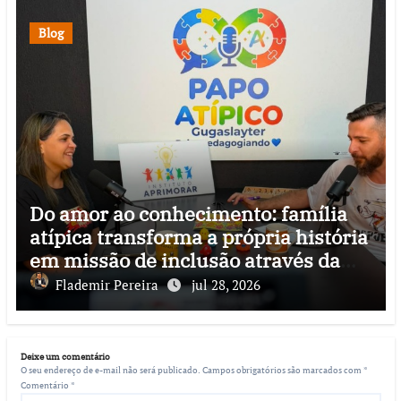
Blog
Do amor ao conhecimento: família
atípica transforma a própria história
em missão de inclusão através da
psicopedagogia, podcast e arte nas
Flademir Pereira
jul 28, 2026
ruas
Deixe um comentário
O seu endereço de e-mail não será publicado.
Campos obrigatórios são marcados com
*
Comentário
*