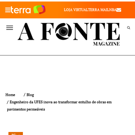
010" />
LOJA VIRTUAL
TERRA MAIL
NBA
VALE SAÚDE
VIVAE
TERRA MEU NEGÓCIO
Home
Blog
Engenheiro da UFES inova ao transformar entulho de obras em
pavimentos permeáveis