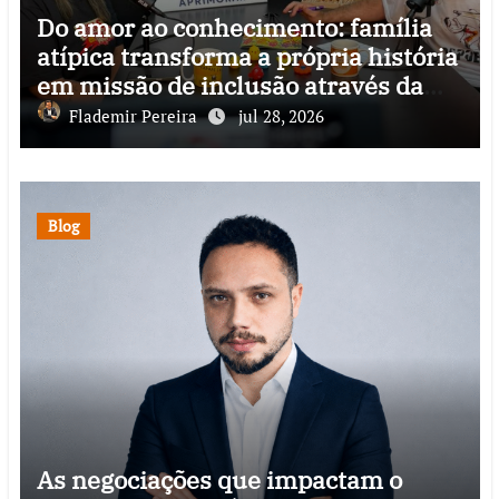
Do amor ao conhecimento: família
atípica transforma a própria história
em missão de inclusão através da
psicopedagogia, podcast e arte nas
Flademir Pereira
jul 28, 2026
ruas
Blog
As negociações que impactam o