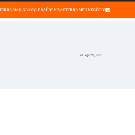
TERRA MAIL
NBA
VALE SAÚDE
VIVAE
TERRA MEU NEGÓCIO
sex. ago 7th, 2026