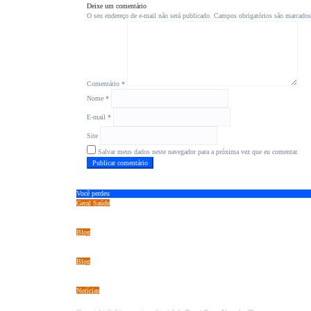
Deixe um comentário
O seu endereço de e-mail não será publicado.
Campos obrigatórios são marcado
Comentário
*
Nome
*
E-mail
*
Site
Salvar meus dados neste navegador para a próxima vez que eu comentar.
Você perdeu
Geral
Saúde
Suplementação preventiva para quem consome bebidas alcoólicas ganha espaço no me
Blog
Rafael Barbosa, de apenas 17 anos, brilha em campeonato de base e é convidado para 
Blog
Do amor ao conhecimento: família atípica transforma a própria história em missão de
Notícias
Celebrar a vida na maturidade: Reviva Seniors emociona o país ao unir alta enferma