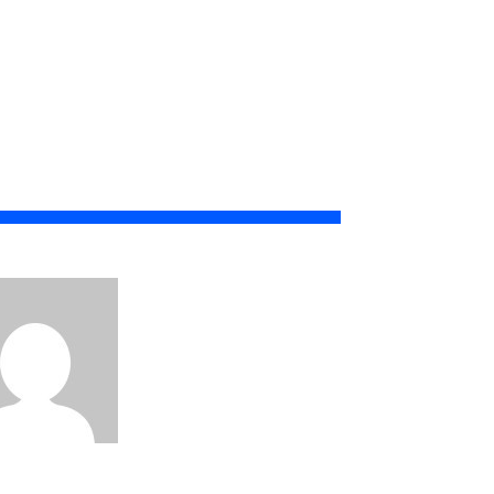
ora que transforma vidas: A jornada inspiradora de Karina Ferreira Vicente
Pedro Barbosa
dez 6, 2025