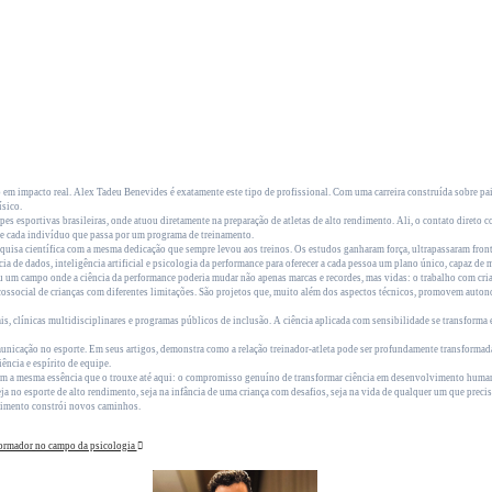
m impacto real. Alex Tadeu Benevides é exatamente este tipo de profissional. Com uma carreira construída sobre pa
ísico.
pes esportivas brasileiras, onde atuou diretamente na preparação de atletas de alto rendimento. Ali, o contato diret
de cada indivíduo que passa por um programa de treinamento.
uisa científica com a mesma dedicação que sempre levou aos treinos. Os estudos ganharam força, ultrapassaram fronte
 de dados, inteligência artificial e psicologia da performance para oferecer a cada pessoa um plano único, capaz de 
u um campo onde a ciência da performance poderia mudar não apenas marcas e recordes, mas vidas: o trabalho com crian
social de crianças com diferentes limitações. São projetos que, muito além dos aspectos técnicos, promovem autonomi
ociais, clínicas multidisciplinares e programas públicos de inclusão. A ciência aplicada com sensibilidade se transform
cação no esporte. Em seus artigos, demonstra como a relação treinador-atleta pode ser profundamente transformada 
ncia e espírito de equipe.
m a mesma essência que o trouxe até aqui: o compromisso genuíno de transformar ciência em desenvolvimento humano. 
eja no esporte de alto rendimento, seja na infância de uma criança com desafios, seja na vida de qualquer um que preci
ecimento constrói novos caminhos.
formador no campo da psicologia