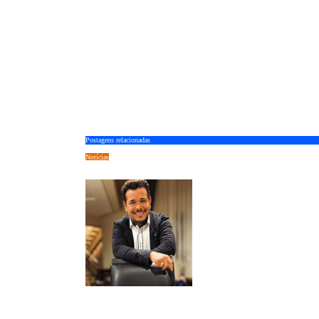
Postagens relacionadas
Notícias
Celebrar a vida na maturidade: Reviva Seniors emociona o país ao unir alta
enfermagem e afeto
Flademir Pereira
jul 28, 2026