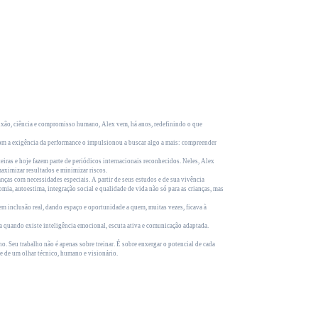
ixão, ciência e compromisso humano, Alex vem, há anos, redefinindo o que
o com a exigência da performance o impulsionou a buscar algo a mais: compreender
iras e hoje fazem parte de periódicos internacionais reconhecidos. Neles, Alex
maximizar resultados e minimizar riscos.
ças com necessidades especiais. A partir de seus estudos e de sua vivência
a, autoestima, integração social e qualidade de vida não só para as crianças, mas
a em inclusão real, dando espaço e oportunidade a quem, muitas vezes, ficava à
quando existe inteligência emocional, escuta ativa e comunicação adaptada.
Seu trabalho não é apenas sobre treinar. É sobre enxergar o potencial de cada
se de um olhar técnico, humano e visionário.