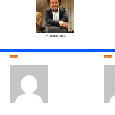
By
Flademir Pereira
Notícias
Notícias
Dr. Aloisio Calado: a maior referência nacional na defesa de imóveis em atraso contra
Uma educad
abusos bancários
Costa
Pedro Barbosa
jul 9, 2026