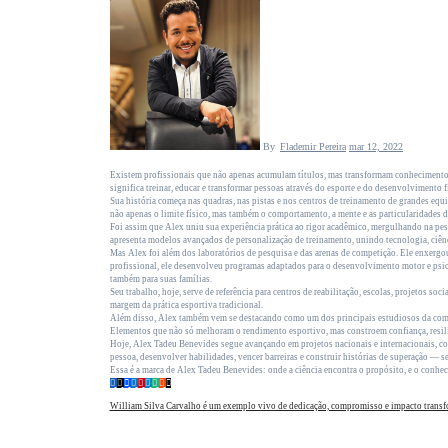
By
Flademir Pereira
mar 12, 2022
Existem profissionais que não apenas acumulam títulos, mas transformam conhecimento e
significa treinar, educar e transformar pessoas através do esporte e do desenvolvimento f
Sua história começa nas quadras, nas pistas e nos centros de treinamento de grandes equi
não apenas o limite físico, mas também o comportamento, a mente e as particularidades 
Foi assim que Alex uniu sua experiência prática ao rigor acadêmico, mergulhando na pesq
apresenta modelos avançados de personalização de treinamento, unindo tecnologia, ciência
Mas Alex foi além dos laboratórios de pesquisa e das arenas de competição. Ele enxergo
profissional, ele desenvolveu programas adaptados para o desenvolvimento motor e psicos
também para suas famílias.
Seu trabalho, hoje, serve de referência para centros de reabilitação, escolas, projetos s
margem da prática esportiva tradicional.
Além disso, Alex também vem se destacando como um dos principais estudiosos da comuni
Elementos que não só melhoram o rendimento esportivo, mas constroem confiança, resiliê
Hoje, Alex Tadeu Benevides segue avançando em projetos nacionais e internacionais, co
pessoa, desenvolver habilidades, vencer barreiras e construir histórias de superação — s
Essa é a marca de Alex Tadeu Benevides: onde a ciência encontra o propósito, e o conh
William Silva Carvalho é um exemplo vivo de dedicação, compromisso e impacto trans