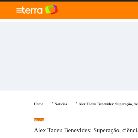
010" />
Blog
Tecnologia
Economia
Notícias
Ge
Home
Notícias
Alex Tadeu Benevides: Superação, ciê
Notícias
Alex Tadeu Benevides: Superação, ciênci