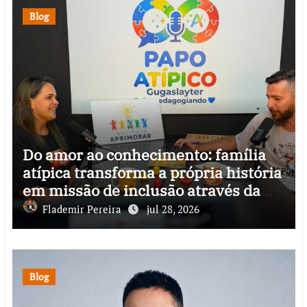
Blog
Do amor ao conhecimento: família
atípica transforma a própria história
em missão de inclusão através da
psicopedagogia, podcast e arte nas
Flademir Pereira
jul 28, 2026
ruas
Blog