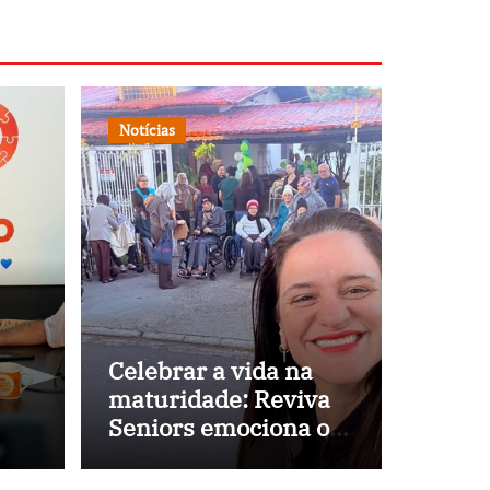
Notícias
Celebrar a vida na
maturidade: Reviva
Seniors emociona o
ria
país ao unir alta
o
enfermagem e afeto