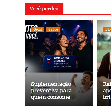
Você perdeu
Geral
Saúde
Blo
Suplementação
Raf
preventiva para
ape
quem consome
br
bebidas alcoólicas
ca
ganha espaço no
e é