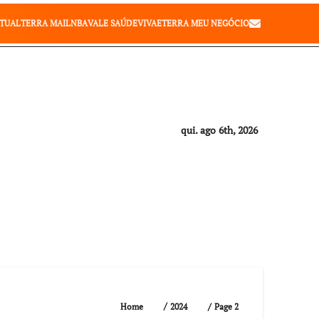
Celebridades
RTUAL
TERRA MAIL
NBA
VALE SAÚDE
VIVAE
TERRA MEU NEGÓCIO
qui. ago 6th, 2026
Page 2
Home
2024