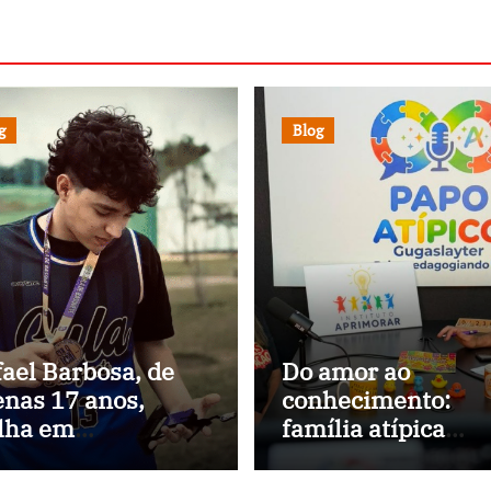
g
Blog
ael Barbosa, de
Do amor ao
nas 17 anos,
conhecimento:
ilha em
família atípica
mpeonato de base
transforma a próp
 convidado para
história em missã