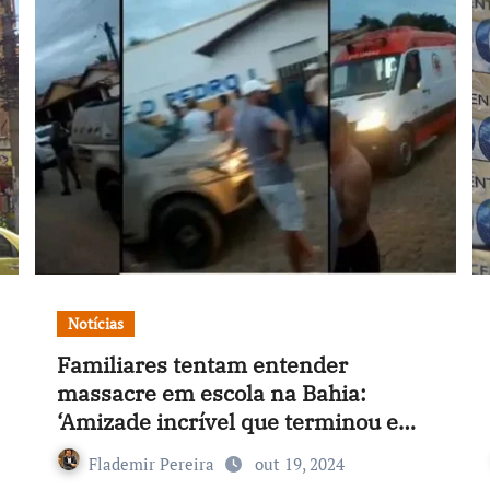
Notícias
Familiares tentam entender
massacre em escola na Bahia:
‘Amizade incrível que terminou em
tragédia`
Flademir Pereira
out 19, 2024