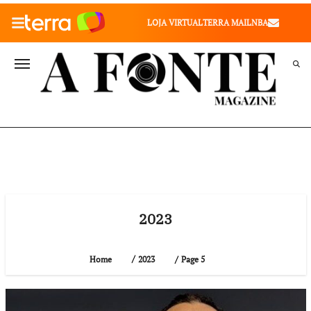
010" />
LOJA VIRTUAL
TERRA MAIL
NBA
VALE SAÚDE
VIVAE
TERRA MEU NEGÓCIO
2023
Page 5
Home
2023