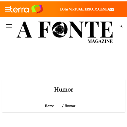
010" />
LOJA VIRTUAL
TERRA MAIL
NBA
VALE SAÚDE
VIVAE
TERRA MEU NEGÓCIO
Humor
Humor
Home